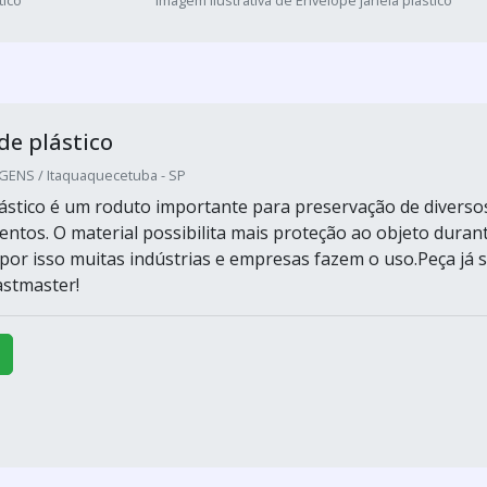
tico
Imagem ilustrativa de Envelope janela plastico
de plástico
ENS / Itaquaquecetuba - SP
ástico é um roduto importante para preservação de diverso
entos. O material possibilita mais proteção ao objeto duran
 por isso muitas indústrias e empresas fazem o uso.Peça já 
astmaster!