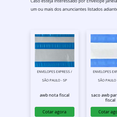
Caso esteja interessado por Envelope janela
um ou mais dos anunciantes listados adiant
ENVELOPES EXPRESS /
ENVELOPES EXP
SÃO PAULO - SP
SÃO PAULO 
awb nota fiscal
saco awb par
fiscal
Cotar agora
Cotar ag