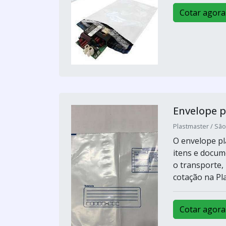
Cotar agora
Envelope p
Plastmaster / São
O envelope pl
itens e docum
o transporte,
cotação na Pl
Cotar agora