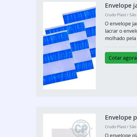
Envelope j
Crudo Plast / São
O envelope jan
lacrar o enve
molhado pela 
Cotar agora
Envelope p
Crudo Plast / São
O envelope pl