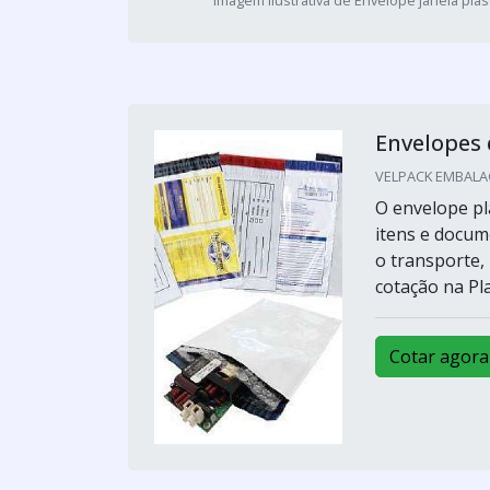
Imagem ilustrativa de Envelope janela plas
Envelopes 
VELPACK EMBALAG
O envelope pl
itens e docum
o transporte,
cotação na Pl
Cotar agora