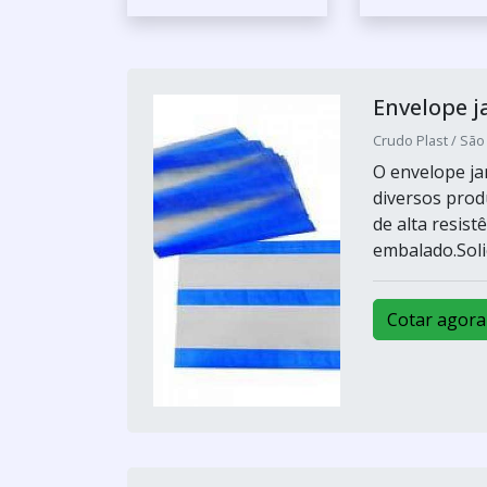
Envelope j
Crudo Plast / São
O envelope jan
diversos prod
de alta resist
embalado.Soli
Cotar agora