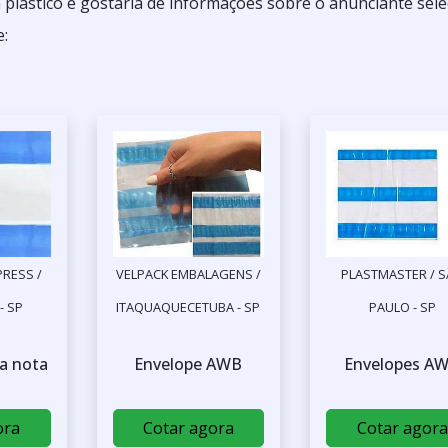
 plastico e gostaria de informações sobre o anunciante sel
e:
RESS /
VELPACK EMBALAGENS /
PLASTMASTER / 
- SP
ITAQUAQUECETUBA - SP
PAULO - SP
a nota
Envelope AWB
Envelopes A
ora
Cotar agora
Cotar agora