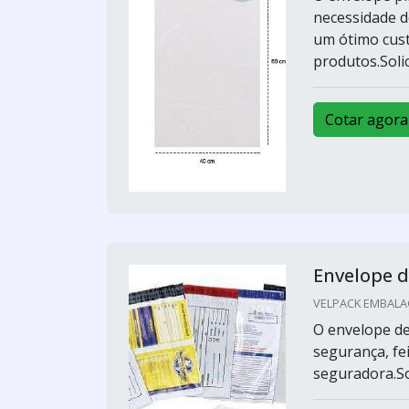
necessidade do
um ótimo cust
produtos.Sol
Cotar agora
Envelope d
VELPACK EMBALAG
O envelope de
segurança, fe
seguradora.So