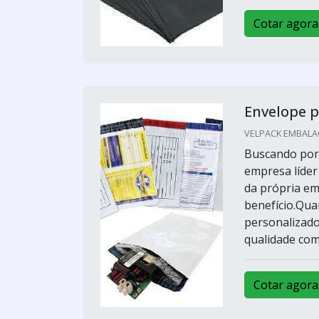
Cotar agora
Envelope p
VELPACK EMBALAG
Buscando por 
empresa líde
da própria em
benefício.Qua
personalizado
qualidade com
Cotar agora