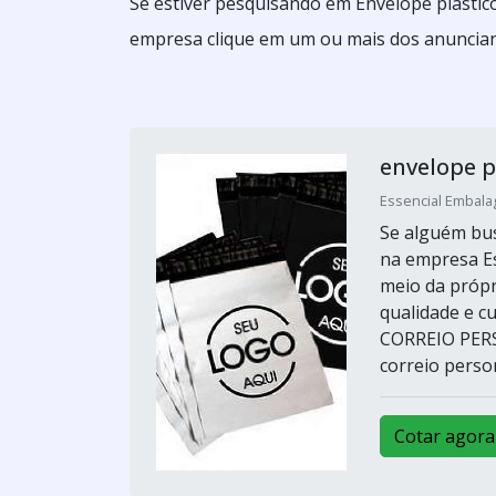
Se estiver pesquisando em Envelope plástic
empresa clique em um ou mais dos anuncian
envelope p
Essencial Embalag
Se alguém bus
na empresa E
meio da própr
qualidade e 
CORREIO PERS
correio person
Cotar agora