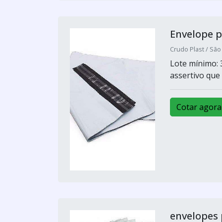
Envelope p
Crudo Plast / São
Lote mínimo: 
assertivo que
Cotar agora
envelopes 