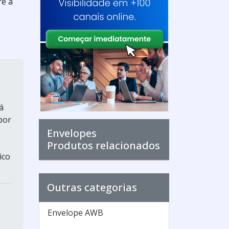
re a
á
por
Envelopes
Produtos relacionados
ico
Outras categorias
Envelope AWB