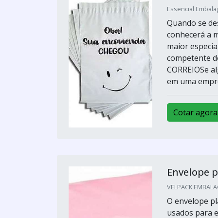
Essencial Embalag
Quando se des
conhecerá a 
maior especia
competente 
CORREIOSe alg
em uma empres
Cotar agora
Envelope p
VELPACK EMBALAG
O envelope pl
usados para e