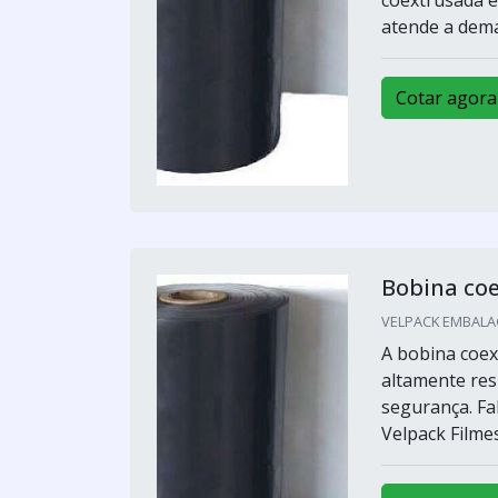
coextrusada é
atende a dema
Cotar agora
Bobina co
VELPACK EMBALAG
A bobina coex
altamente resi
segurança. Fa
Velpack Filme