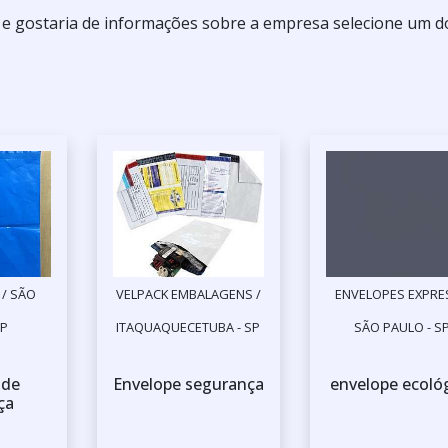
 e gostaria de informações sobre a empresa selecione um d
/ SÃO
VELPACK EMBALAGENS /
ENVELOPES EXPRES
SP
ITAQUAQUECETUBA - SP
SÃO PAULO - S
 de
Envelope segurança
envelope ecoló
ça