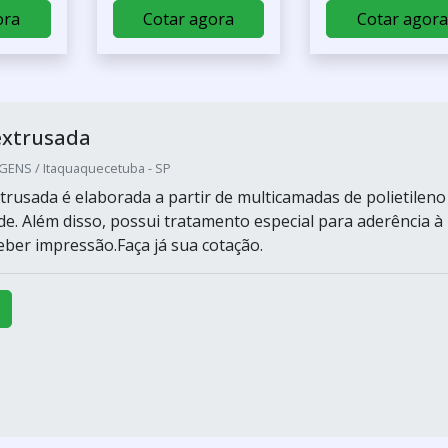
ora
Cotar agora
Cotar agora
extrusada
ENS / Itaquaquecetuba - SP
trusada é elaborada a partir de multicamadas de polietileno
de. Além disso, possui tratamento especial para aderência à
eber impressão.Faça já sua cotação.