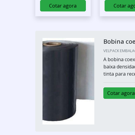
Cotar agora
Cotar ag
Bobina co
VELPACK EMBALAG
A bobina coex
baixa densida
tinta para rec
Cotar agora