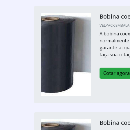
Bobina co
VELPACK EMBALAG
A bobina coex
normalmente u
garantir a op
faça sua cotaç
Cotar agora
Bobina co