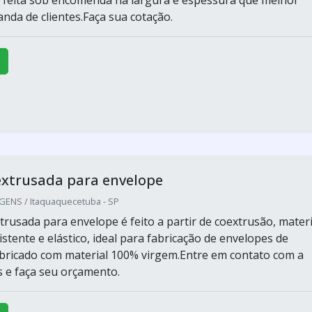
 feita sob encomenda na largura e espessura que melhor
nda de clientes.Faça sua cotação.
extrusada para envelope
ENS / Itaquaquecetuba - SP
trusada para envelope é feito a partir de coextrusão, materi
stente e elástico, ideal para fabricação de envelopes de
bricado com material 100% virgem.Entre em contato com a
s e faça seu orçamento.