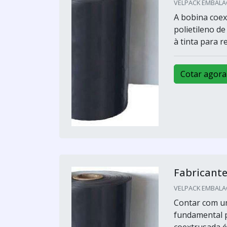
VELPACK EMBALAG
A bobina coex
polietileno d
à tinta para 
Cotar agora
Fabricante
VELPACK EMBALAG
Contar com um
fundamental p