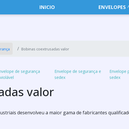
INICIO
ENVELOPES
urança
Bobinas coextrusadas valor
nvelope de segurança
Envelope de segurança e
Envelope p
nviolável
sedex
sedex
adas valor
Industriais desenvolveu a maior gama de fabricantes qualifica